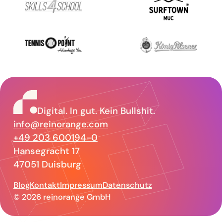
reinorange –
Digital. In gut. Kein Bullshit.
info@reinorange.com
+49 203 600194-0
Hansegracht 17
47051 Duisburg
Blog
Kontakt
Impressum
Datenschutz
© 2026 reinorange GmbH