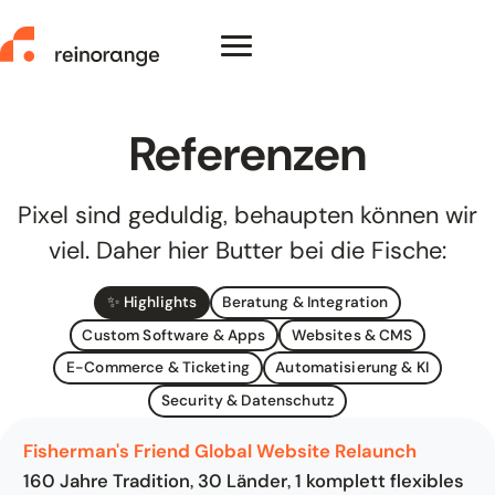
Zum Inhalt springen
Menü zeigen/verstecken
reinorange – zur Startseite
Referenzen
Pixel sind geduldig, behaupten können wir
viel. Daher hier Butter bei die Fische:
Leistungen
✨ Highlights
Beratung & Integration
Custom Software & Apps
Websites & CMS
Referenzen
E-Commerce & Ticketing
Automatisierung & KI
Security & Datenschutz
Über uns
Fisherman's Friend Global Website Relaunch
Kontakt
160 Jahre Tradition, 30 Länder, 1 komplett flexibles