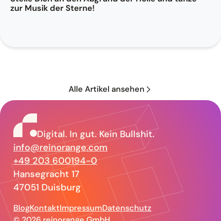
zur Musik der Sterne!
Alle Artikel ansehen
reinorange –
Digital. In gut. Kein Bullshit.
info@reinorange.com
+49 203 600194-0
Hansegracht 17
47051 Duisburg
Blog
Kontakt
Impressum
Datenschutz
© 2026 reinorange GmbH