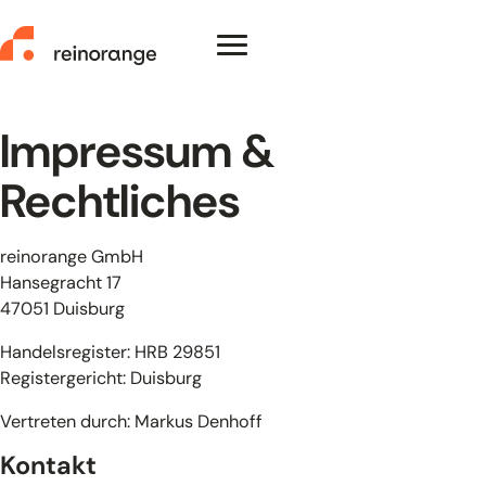
Zum Inhalt springen
Menü zeigen/verstecken
reinorange – zur Startseite
Impressum &
Rechtliches
Leistungen
reinorange GmbH
Referenzen
Hansegracht 17
47051 Duisburg
Über uns
Handelsregister: HRB 29851
Kontakt
Registergericht: Duisburg
Vertreten durch: Markus Denhoff
Kontakt