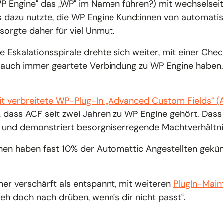
P Engine“ das „WP“ im Namen führen?) mit wechselseitig
 dazu nutzte, die WP Engine Kund:innen von automatis
 sorgte daher für viel Unmut.
e Eskalationsspirale drehte sich weiter, mit einer Ch
 auch immer geartete Verbindung zu WP Engine haben. E
 weit verbreitete WP-Plug-In „Advanced Custom Fields“
 dass ACF seit zwei Jahren zu WP Engine gehört. Dass e
 und demonstriert besorgniserregende Machtverhältni
en haben fast 10% der Automattic Angestellten gekünd
eher verschärft als entspannt, mit weiteren
PlugIn-Maint
„geh doch nach drüben, wenn’s dir nicht passt“.