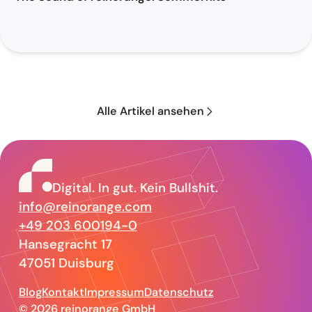
Alle Artikel ansehen
reinorange –
Digital. In gut. Kein Bullshit.
info@reinorange.com
+49 203 600194-0
Hansegracht 17
47051 Duisburg
Blog
Kontakt
Impressum
Datenschutz
© 2026 reinorange GmbH