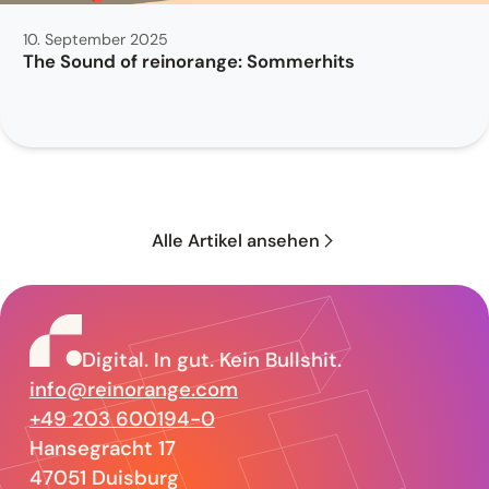
10. September 2025
The Sound of reinorange: Sommerhits
Alle Artikel ansehen
reinorange –
Digital. In gut. Kein Bullshit.
info@reinorange.com
+49 203 600194-0
Hansegracht 17
47051 Duisburg