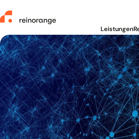
reinorange – zur Startseite
Leistungen
R
Leistungen
Referenzen
Über uns
Kontakt